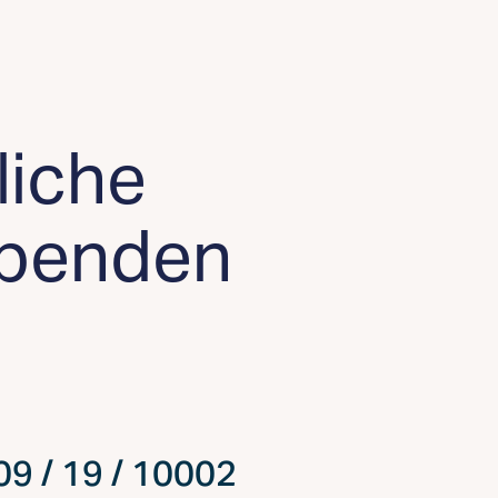
liche
spenden
09 / 19 / 10002