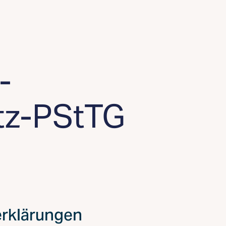
-
tz-PStTG
erklärungen