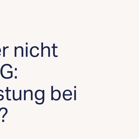
r nicht
G:
tung bei
?